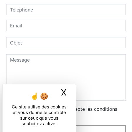
X
Masquer le ban
Ce site utilise des cookies
En cochant cette case, j'accepte les conditions
et vous donne le contrôle
particulières ci-dessous **
sur ceux que vous
souhaitez activer