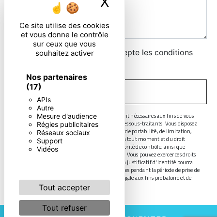
X
Masquer le ban
Ce site utilise des cookies
et vous donne le contrôle
sur ceux que vous
En cochant cette case, j'accepte les conditions
souhaitez activer
particulières ci-dessous **
Nos partenaires
(17)
ENVOYER
APIs
Autre
** Les données personnelles communiquées sont nécessaires aux fins de vous
Mesure d'audience
contacter. Elles sont destinées à l'entreprise et ses sous-traitants. Vous disposez
Régies publicitaires
de droits d’accès, de rectification, d’effacement, de portabilité, de limitation,
Réseaux sociaux
d’opposition, de retrait de votre consentement à tout moment et du droit
Support
d’introduire une réclamation auprès d’une autorité de contrôle, ainsi que
Vidéos
d’organiser le sort de vos données post-mortem. Vous pouvez exercer ces droits
par voie postale ou par courrier électronique. Un justificatif d'identité pourra
vous être demandé. Nous conservons vos données pendant la période de prise de
contact puis pendant la durée de prescription légale aux fins probatoire et de
gestion des contentieux.
Tout accepter
Tout refuser