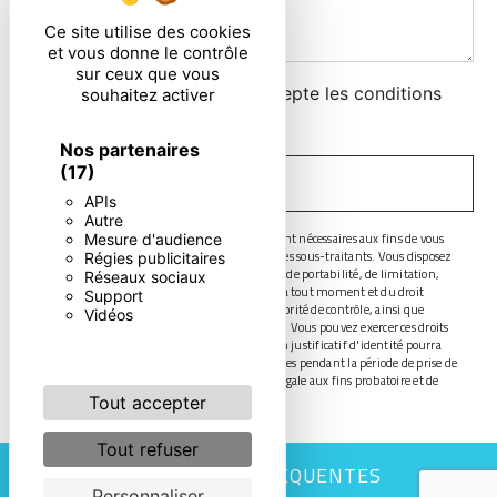
Ce site utilise des cookies
et vous donne le contrôle
sur ceux que vous
En cochant cette case, j'accepte les conditions
souhaitez activer
particulières ci-dessous **
Nos partenaires
(17)
ENVOYER
APIs
Autre
** Les données personnelles communiquées sont nécessaires aux fins de vous
Mesure d'audience
contacter. Elles sont destinées à l'entreprise et ses sous-traitants. Vous disposez
Régies publicitaires
de droits d’accès, de rectification, d’effacement, de portabilité, de limitation,
Réseaux sociaux
d’opposition, de retrait de votre consentement à tout moment et du droit
Support
d’introduire une réclamation auprès d’une autorité de contrôle, ainsi que
Vidéos
d’organiser le sort de vos données post-mortem. Vous pouvez exercer ces droits
par voie postale ou par courrier électronique. Un justificatif d'identité pourra
vous être demandé. Nous conservons vos données pendant la période de prise de
contact puis pendant la durée de prescription légale aux fins probatoire et de
gestion des contentieux.
Tout accepter
Tout refuser
RECHERCHES FRÉQUENTES
Personnaliser