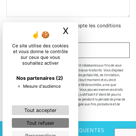
En cochant cette case, j'accepte les conditions
X
Masquer le ban
particulières ci-dessous **
Ce site utilise des cookies
ENVOYER
et vous donne le contrôle
sur ceux que vous
souhaitez activer
** Les données personnelles communiquées sont nécessaires aux fins de vous
contacter. Elles sont destinées à l'entreprise et ses sous-traitants. Vous disposez
de droits d’accès, de rectification, d’effacement, de portabilité, de limitation,
Nos partenaires
(2)
d’opposition, de retrait de votre consentement à tout moment et du droit
d’introduire une réclamation auprès d’une autorité de contrôle, ainsi que
Mesure d'audience
d’organiser le sort de vos données post-mortem. Vous pouvez exercer ces droits
par voie postale ou par courrier électronique. Un justificatif d'identité pourra
vous être demandé. Nous conservons vos données pendant la période de prise de
contact puis pendant la durée de prescription légale aux fins probatoire et de
gestion des contentieux.
Tout accepter
Tout refuser
RECHERCHES FRÉQUENTES
Personnaliser