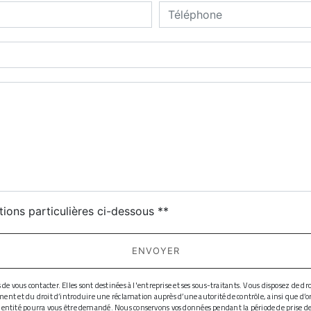
deau des cookies
tions particulières ci-dessous **
ENVOYER
ous contacter. Elles sont destinées à l'entreprise et ses sous-traitants. Vous disposez de droit
ment et du droit d’introduire une réclamation auprès d’une autorité de contrôle, ainsi que d’
d'identité pourra vous être demandé. Nous conservons vos données pendant la période de prise de