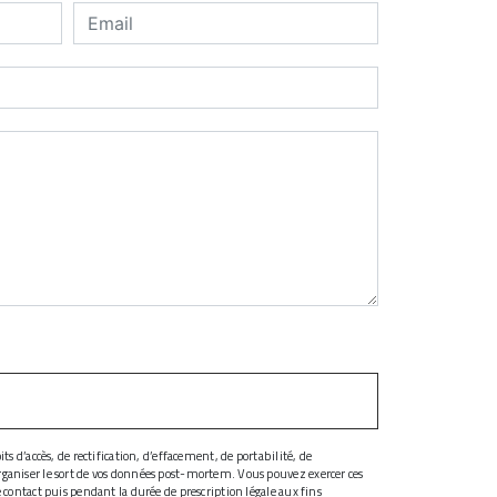
s d’accès, de rectification, d’effacement, de portabilité, de
organiser le sort de vos données post-mortem. Vous pouvez exercer ces
 contact puis pendant la durée de prescription légale aux fins