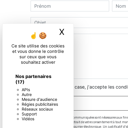
X
Masquer le ban
Ce site utilise des cookies
et vous donne le contrôle
sur ceux que vous
souhaitez activer
Nos partenaires
(17)
En cochant cette case, j'accepte les condi
APIs
Autre
Mesure d'audience
Régies publicitaires
Réseaux sociaux
Support
** Les données personnelles communiquées sont nécessaires aux fins de v
Vidéos
limitation, d’opposition, de retrait de votre consentement à tout mo
droits par voie postale ou par courrier électronique. Un justificatif 