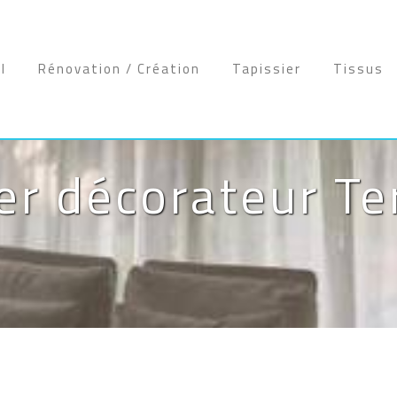
l
Rénovation / Création
Tapissier
Tissus
er décorateur T