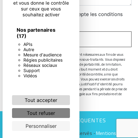
et vous donne le contrôle
sur ceux que vous
En cochant cette case, j'accepte les conditions
souhaitez activer
particulières ci-dessous **
Nos partenaires
(17)
ENVOYER
APIs
Autre
** Les données personnelles communiquées sont nécessaires aux fins de vous
Mesure d'audience
contacter. Elles sont destinées à l'entreprise et ses sous-traitants. Vous disposez
Régies publicitaires
de droits d’accès, de rectification, d’effacement, de portabilité, de limitation,
Réseaux sociaux
d’opposition, de retrait de votre consentement à tout moment et du droit
Support
d’introduire une réclamation auprès d’une autorité de contrôle, ainsi que
Vidéos
d’organiser le sort de vos données post-mortem. Vous pouvez exercer ces droits
par voie postale ou par courrier électronique. Un justificatif d'identité pourra
vous être demandé. Nous conservons vos données pendant la période de prise de
contact puis pendant la durée de prescription légale aux fins probatoire et de
gestion des contentieux.
Tout accepter
Tout refuser
RECHERCHES FRÉQUENTES
Personnaliser
©
Vistalid
- 2026 - Tous droits réservés -
Mentions légales